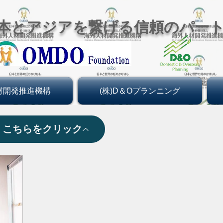
本とアジアを繋げる信頼のパー
材開発推進機構
(株)D＆Oプランニング
。こちらをクリック