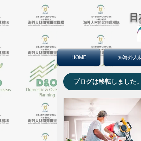
日
HOME
㈳海外人
ブログは移転しました